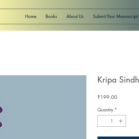
Home
Books
About Us
Submit Your Manuscript
Kripa Sind
Price
₹199.00
Quantity
*