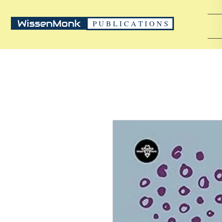
WissenMonk
P U B L I C A T I O N S