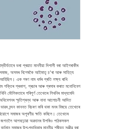
ভীর্যতাৰে ভৰা প্ৰয়াত মাননীয়া দিপালী বৰা আইগৰাকীৰ
 সমাজ, অসমৰ বিশেষকৈ আইমাতৃ চ'ৰা আৰু সাহিত্য
 আহিছিল। এক শৰণ নাম ধৰ্মৰ প্ৰতি লক্ষ্য ৰাখি
ুপম শক্তিৰ প্ৰকাশ, প্ৰচাৰ আৰু প্ৰসাৰ কৰাত মনোনিবেশ
খিনি মৌলিকতাৰে পৰিপূৰ্ণ তেখেতৰ লিখনিৰ মাধ্যমেদি
 অধিবেশনৰ স্মৃতিগ্ৰন্থ আৰু নানা আলোচনী আদিত
 ভাৱৰ নন্দন কাননত বিচৰণ কৰি থকা মনৰ বিষয়ে তেখেতৰ
িয়োগে সমাজৰ অপূৰণীয় ক্ষতি কৰিলে। তেখেতৰ
িত্য জগতলৈ আগবঢ়োৱা অৱদানৰ উপৰিও পাঠকসকল
্তমান সমাজৰ উপ-পদাধিকাৰ মাননীয় শ্ৰীযুত সঞ্জীৱ বৰা