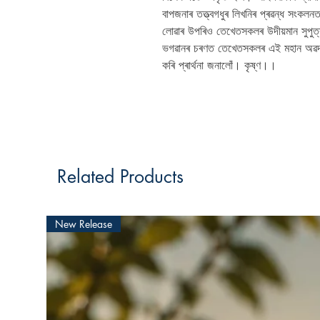
বাপজনাৰ তত্ত্বগধুৰ লিখনিৰ প্ৰৱন্ধ সংকলন
লোৱাৰ উপৰিও তেখেতসকলৰ উদীয়মান সুপুত্ৰ
ভগৱানৰ চৰণত তেখেতসকলৰ এই মহান অৱদান
কৰি প্ৰাৰ্থনা জনালোঁ। কৃষ্ণ।।
Related Products
New Release