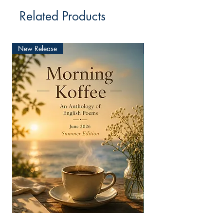
Related Products
New Release
New Release