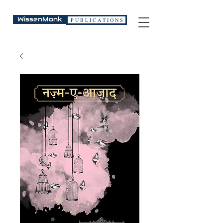
WissenMonk
P U B L I C A T I O N S